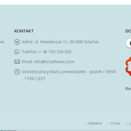
KONTAKT
DO
ów,
Adres:
ul. Heweliusza 11, 80-890 Gdańsk
Telefon:
+ 48 730 336 602
Email:
info@locatheart.com
Godziny pracy biura:
poniedziałek - piątek / 09:00
- 17:00 CEST
Re
Główna
O nas
U
strzeżone.