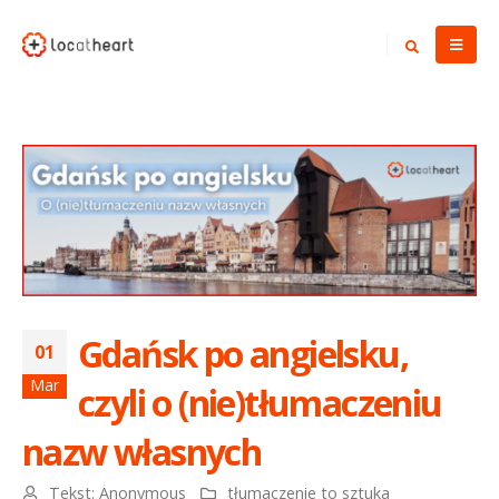
Gdańsk po angielsku,
01
Mar
czyli o (nie)tłumaczeniu
nazw własnych
Tekst:
Anonymous
tłumaczenie to sztuka