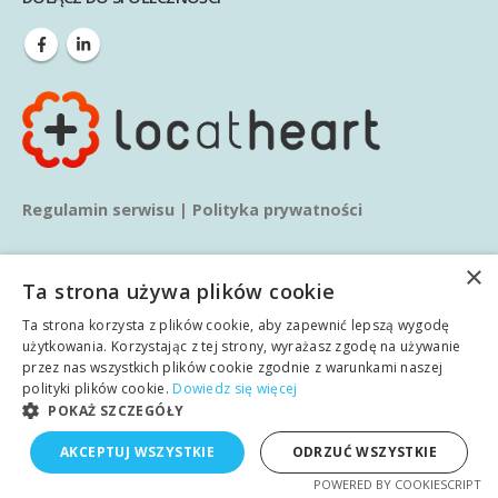
Regulamin serwisu
|
Polityka prywatności
×
Ta strona używa plików cookie
Ta strona korzysta z plików cookie, aby zapewnić lepszą wygodę
użytkowania. Korzystając z tej strony, wyrażasz zgodę na używanie
przez nas wszystkich plików cookie zgodnie z warunkami naszej
© copyright 2020. Wszelkie prawa zastrzeżone.
polityki plików cookie.
Dowiedz się więcej
POKAŻ SZCZEGÓŁY
Główna
O nas
Usługi
Blog
Wiedza
polski
AKCEPTUJ WSZYSTKIE
ODRZUĆ WSZYSTKIE
Realizacje
Kontakt
angielski
POWERED BY COOKIESCRIPT