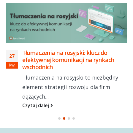
Tłumaczenia na rosyjski: klucz do
27
efektywnej komunikacji na rynkach
Kwi
wschodnich
Tłumaczenia na rosyjski to niezbędny
element strategii rozwoju dla firm
dążących...
Czytaj dalej