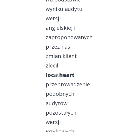
wyniku audytu
wersji
angielskiej i
zaproponowanych
przez nas
zmian klient
zlecił
loc
at
heart
przeprowadzenie
podobnych
audytów
pozostałych
wersji
językowych