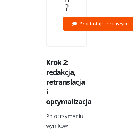
?
Skontaktuj się z naszym e
Krok 2:
redakcja,
retranslacja
i
optymalizacja
Po otrzymaniu
wyników