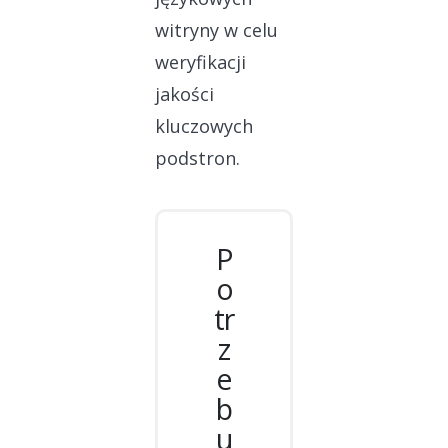
witryny w celu
weryfikacji
jakości
kluczowych
podstron.
P
o
tr
z
e
b
u