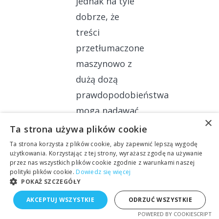
jednak na tyle
dobrze, że
treści
przetłumaczone
maszynowo z
dużą dozą
prawdopodobieństwa
mogą nadawać
×
się do
Ta strona używa plików cookie
postedycji i
Ta strona korzysta z plików cookie, aby zapewnić lepszą wygodę
użytkowania. Korzystając z tej strony, wyrażasz zgodę na używanie
optymalizacji.
przez nas wszystkich plików cookie zgodnie z warunkami naszej
polityki plików cookie.
Dowiedz się więcej
POKAŻ SZCZEGÓŁY
AKCEPTUJ WSZYSTKIE
ODRZUĆ WSZYSTKIE
POWERED BY COOKIESCRIPT