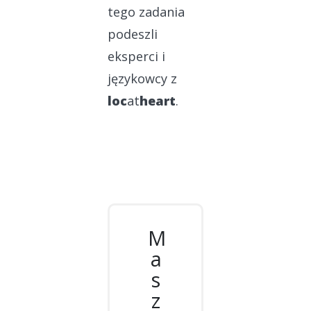
tego zadania
podeszli
eksperci i
językowcy z
loc
at
heart
.
M
a
s
z