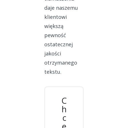
daje naszemu
klientowi
większą
pewność
ostatecznej
jakości
otrzymanego
tekstu.
C
h
c
e