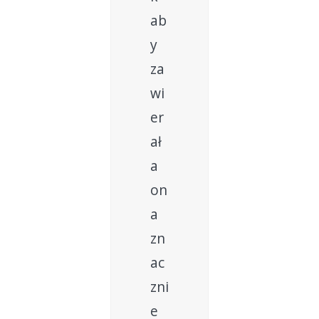
ab
y
za
wi
er
ał
a
on
a
zn
ac
zni
e