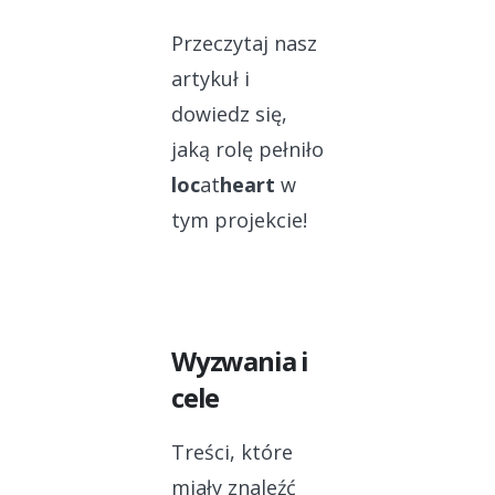
Przeczytaj nasz
artykuł i
dowiedz się,
jaką rolę pełniło
loc
at
heart
w
tym projekcie!
Wyzwania i
cele
Treści, które
miały znaleźć