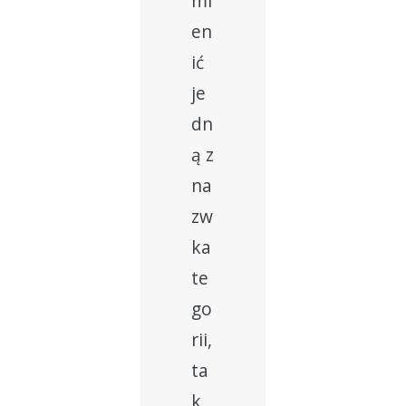
mi
en
ić
je
dn
ą z
na
zw
ka
te
go
rii,
ta
k