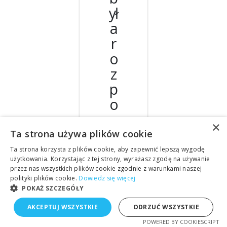
ył
a
r
o
z
p
o
z
×
n
Ta strona używa plików cookie
a
Ta strona korzysta z plików cookie, aby zapewnić lepszą wygodę
użytkowania. Korzystając z tej strony, wyrażasz zgodę na używanie
w
przez nas wszystkich plików cookie zgodnie z warunkami naszej
al
polityki plików cookie.
Dowiedz się więcej
POKAŻ SZCZEGÓŁY
n
a
AKCEPTUJ WSZYSTKIE
ODRZUĆ WSZYSTKIE
r
POWERED BY COOKIESCRIPT