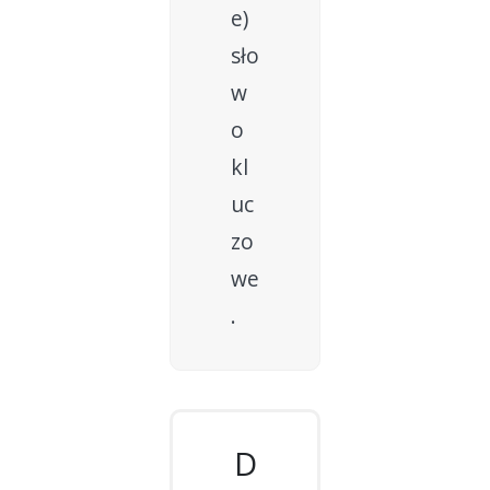
e)
sło
w
o
kl
uc
zo
we
.
D