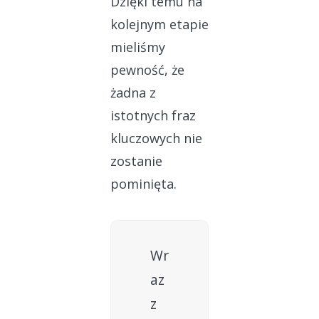
Dzięki temu na
kolejnym etapie
mieliśmy
pewność, że
żadna z
istotnych fraz
kluczowych nie
zostanie
pominięta.
Wr
az
z