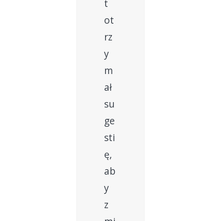
t
ot
rz
y
m
ał
su
ge
sti
ę,
ab
y
z