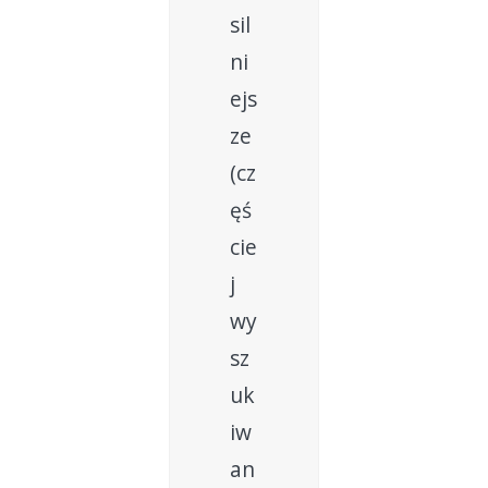
sil
ni
ejs
ze
(cz
ęś
cie
j
wy
sz
uk
iw
an