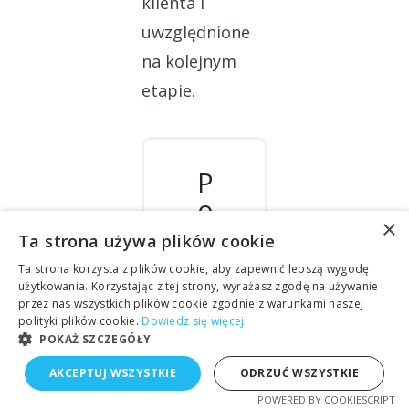
klienta i
uwzględnione
na kolejnym
etapie.
P
o
×
bi
Ta strona używa plików cookie
e
Ta strona korzysta z plików cookie, aby zapewnić lepszą wygodę
rz
użytkowania. Korzystając z tej strony, wyrażasz zgodę na używanie
przez nas wszystkich plików cookie zgodnie z warunkami naszej
n
polityki plików cookie.
Dowiedz się więcej
a
POKAŻ SZCZEGÓŁY
s
AKCEPTUJ WSZYSTKIE
ODRZUĆ WSZYSTKIE
z
POWERED BY COOKIESCRIPT