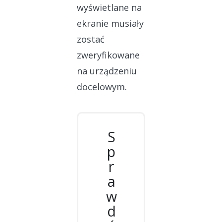
wyświetlane na
ekranie musiały
zostać
zweryfikowane
na urządzeniu
docelowym.
S
p
r
a
w
d