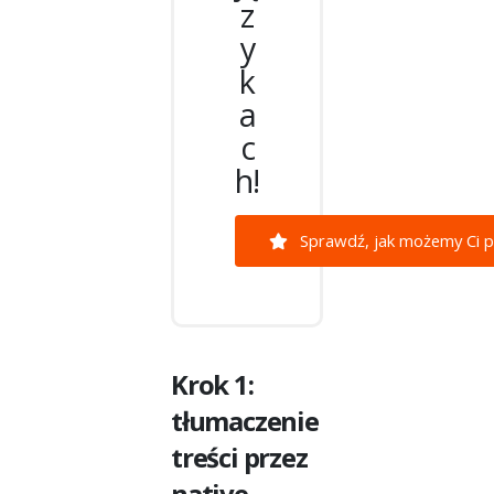
z
y
k
a
c
h!
Sprawdź, jak możemy Ci 
Krok 1:
tłumaczenie
treści przez
native