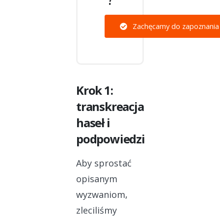
Zachęcamy do zapoznania si
Krok 1:
transkreacja
haseł i
podpowiedzi
Aby sprostać
opisanym
wyzwaniom,
zleciliśmy