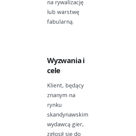
na rywalizację
lub warstwę
fabularną.
Wyzwania i
cele
Klient, będący
znanym na
rynku
skandynawskim
wydawcą gier,
zgłosił się do