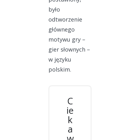
było
odtworzenie
głównego
motywu gry –
gier słownych –
w języku
polskim.
C
ie
k
a
w