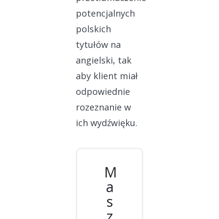
potencjalnych
polskich
tytułów na
angielski, tak
aby klient miał
odpowiednie
rozeznanie w
ich wydźwięku.
M
a
s
z