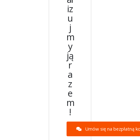
iz
u
j
m
y
ją
r
a
z
e
m
!
Umów się na bezpłatną ko