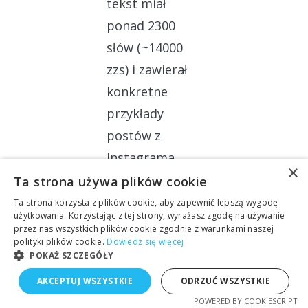
tekst miał
ponad 2300
słów (~14000
zzs) i zawierał
konkretne
przykłady
postów z
Instagrama.
×
Gotowe treści
Ta strona używa plików cookie
zostały
Ta strona korzysta z plików cookie, aby zapewnić lepszą wygodę
użytkowania. Korzystając z tej strony, wyrażasz zgodę na używanie
opracowane
przez nas wszystkich plików cookie zgodnie z warunkami naszej
polityki plików cookie.
Dowiedz się więcej
graficznie przez
POKAŻ SZCZEGÓŁY
klienta i
AKCEPTUJ WSZYSTKIE
ODRZUĆ WSZYSTKIE
wykorzystane w
POWERED BY COOKIESCRIPT