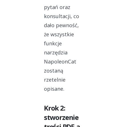
pytań oraz
konsultacji, co
dało pewność,
że wszystkie
funkcje
narzędzia
NapoleonCat
zostaną
rzetelnie
opisane.
Krok 2:
stworzenie
treści PDF-a