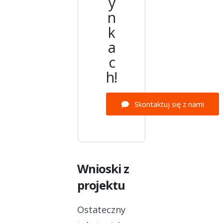
y
n
k
a
c
h!
Skontaktuj się z nami
Wnioski z
projektu
Ostateczny