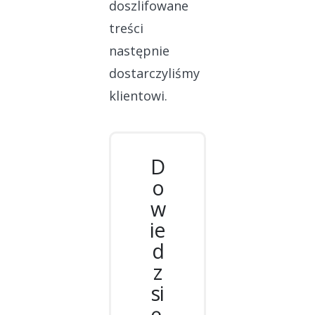
doszlifowane
treści
następnie
dostarczyliśmy
klientowi.
D
o
w
ie
d
z
si
ę,