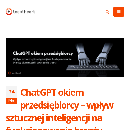
ChatGPT okiem
24
Maj
przedsiębiorcy – wpływ
sztucznej inteligencji na