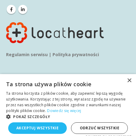
Regulamin serwisu
|
Polityka prywatności
×
Ta strona używa plików cookie
Ta strona korzysta z plików cookie, aby zapewnić lepszą wygodę
© copyright 2020. Wszelkie prawa zastrzeżone.
użytkowania. Korzystając z tej strony, wyrażasz zgodę na używanie
przez nas wszystkich plików cookie zgodnie z warunkami naszej
polityki plików cookie.
Dowiedz się więcej
Główna
O nas
Usługi
Blog
Wiedza
POKAŻ SZCZEGÓŁY
polski
AKCEPTUJ WSZYSTKIE
ODRZUĆ WSZYSTKIE
Realizacje
Kontakt
angielski