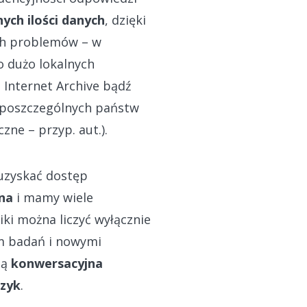
ch ilości danych
, dzięki
ch problemów – w
o dużo lokalnych
 Internet Archive bądź
 poszczególnych państw
zne – przyp. aut.).
 uzyskać dostęp
na
i mamy wiele
iki można liczyć wyłącznie
m badań i nowymi
są
konwersacyjna
ęzyk
.