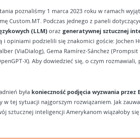
ytania poznaliśmy 1 marca 2023 roku w ramach wyją
rmę Custom.MT. Podczas jednego z paneli dotycząc
językowych (LLM)
oraz
generatywnej sztucznej inte
 i opiniami podzielili się znakomici goście: Jochen
lber (ViaDialog), Gema Ramírez-Sánchez (Prompsit
OpenGPT-X). Aby dowiedzieć się, o czym rozmawiali, 
adnień była
konieczność podjęcia wyzwania przez 
by w tej sytuacji najgorszym rozwiązaniem. Jak zauw
j sztucznej inteligencji Amerykanom wiązałoby się