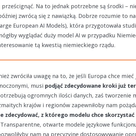
e prześcignąć. Na to jednak potrzebne są środki – nie
 później zwrócą się z nawiązką. Dobrze rozumie to na
Large European AI Models), która przygotowała stu
 mógłby wyglądać duży model AI w przypadku Niemie
interesowanie tą kwestią niemieckiego rządu.
eż zwróciła uwagę na to, że jeśli Europa chce mieć
dnoczonymi, musi
podjąć zdecydowane kroki już te
otrzebują ogromnych ilości danych, zaś tworzenie 
ozmaitych krajów i regionów zapewniłoby nam pożąd
ie zdecydować, z którego modelu chce skorzystać
). Transparentne, otwarte modele językowe funkcjo
j pozwoliłyby nam na precyzyjne dostosowywanie op