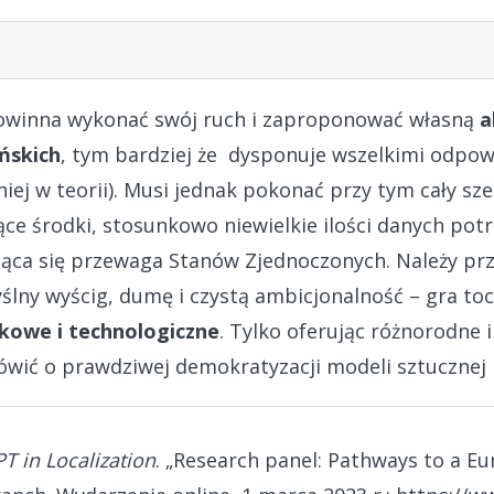
owinna wykonać swój ruch i zaproponować własną
a
ńskich
, tym bardziej że dysponuje wszelkimi odpow
iej w teorii). Musi jednak pokonać przy tym cały sz
jące środki, stosunkowo niewielkie ilości danych po
ująca się przewaga Stanów Zjednoczonych. Należy pr
yślny wyścig, dumę i czystą ambicjonalność – gra toc
kowe i technologiczne
. Tylko oferując różnorodne
ić o prawdziwej demokratyzacji modeli sztucznej in
T in Localization
. „Research panel: Pathways to a E