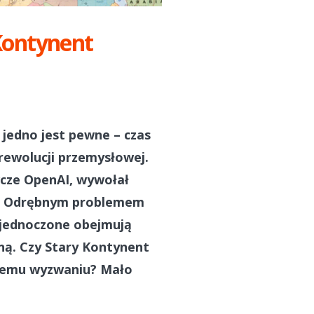
 Kontynent
 jedno jest pewne – czas
rewolucji przemysłowej.
cze OpenAI, wywołał
ei. Odrębnym problemem
 Zjednoczone obejmują
ną. Czy Stary Kontynent
owemu wyzwaniu? Mało