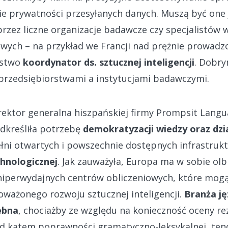
e prywatności przesyłanych danych. Muszą być one
 przez liczne organizacje badawcze czy specjalistów
wych – na przykład we Francji nad prężnie prowad
rstwo
koordynator ds. sztucznej inteligencji
. Dobry
przedsiębiorstwami a instytucjami badawczymi.
ektor generalna hiszpańskiej firmy Prompsit Lang
dkreśliła potrzebę
demokratyzacji wiedzy oraz dzi
łni otwartych i powszechnie dostępnych infrastrukt
chnologicznej
. Jak zauważyła, Europa ma w sobie olb
iperwydajnych centrów obliczeniowych, które mogą 
oważonego rozwoju sztucznej inteligencji.
Branża ję
ebna
, chociażby ze względu na konieczność oceny re
 kątem poprawności gramatyczno-leksykalnej, ten