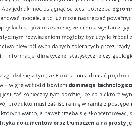
. Aby jednak móc osiągnąć sukces, potrzeba
ogromny
enować modele, a to już może nastręczać poważny
ejskich krajów okazało się, że nie ma wystarczając
istycznym rozwiązaniem mogłoby być użycie źródeł z
actwa niewrażliwych danych zbieranych przez rządy
n. informacje klimatyczne, statystyczne czy geologic
ż zgodził się z tym, że Europa musi działać prędko i
tów – w grę wchodzi bowiem
dominacja technologicz
j jest zaś konieczny tym bardziej, że na niektóre wyn
ój produktu musi zaś iść ramię w ramię z postępe
 których warto, a nawet trzeba się skoncentrować, 
nalityka dokumentów oraz tłumaczenia na prosty j