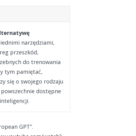
lternatywę
iednimi narzędziami,
ereg przeszkód,
trzebnych do trenowania
zy tym pamiętać,
zy się o swojego rodzaju
 i powszechnie dostępne
teligencji.
uropean GPT”.