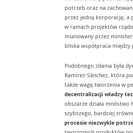
potrzeb oraz na zachowani
przez jedną korporację, a
w ramach projektów rządo
mianowany przez ministe
bliska współpraca między 
Podobnego zdania była dyr
Ramírez-Sánchez, która po
także wagę tworzenia w pe
decentralizacji władzy te
obszarze działa mnóstwo h
szybszego, bardziej zrówn
procesie niezwykle potrz
tworzonych produktów pod