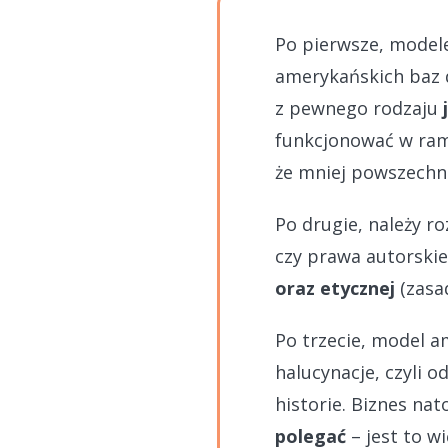
Po pierwsze, model
amerykańskich baz 
z pewnego rodzaju
funkcjonować w rama
że mniej powszechne
Po drugie, należy r
czy prawa autorskie
oraz etycznej
(zasad
Po trzecie, model am
halucynacje, czyli 
historie. Biznes na
polegać
– jest to w