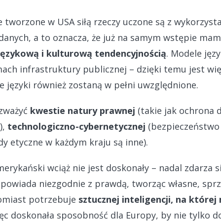
e tworzone w USA siłą rzeczy uczone są z wykorzyst
danych, a to oznacza, że już na samym wstępie mam
językową i kulturową tendencyjnością
. Modele ję
ch infrastruktury publicznej – dzięki temu jest wi
 języki również zostaną w pełni uwzględnione.
ozważyć
kwestie natury prawnej
(takie jak ochrona 
),
technologiczno-cybernetycznej
(bezpieczeństwo
y etyczne w każdym kraju są inne).
erykański wciąż nie jest doskonały – nadal zdarza si
odpowiada niezgodnie z prawdą, tworząc własne, spr
tomiast potrzebuje
sztucznej inteligencji, na które
ięc doskonała sposobność dla Europy, by nie tylko d