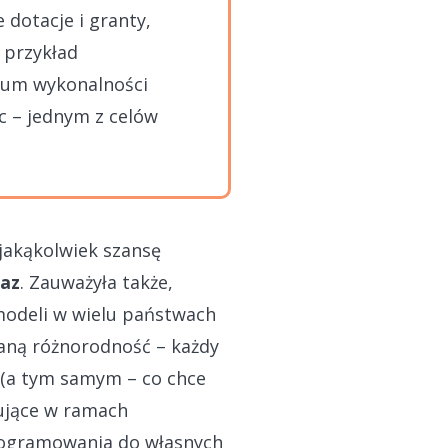
 dotacje i granty,
 przykład
dium wykonalności
c – jednym z celów
 jakąkolwiek szansę
raz
. Zauważyła także,
modeli w wielu państwach
aną różnorodność – każdy
(a tym samym – co chce
nujące w ramach
rogramowania do własnych