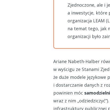
Zjednoczone, ale i j
a inwestycje, które
organizacja LEAM (
na temat tego, jak
organizacji było za
Ariane Nabeth-Halber równi
w wyścigu ze Stanami Zje
że duże modele językowe p
i dostarczanie danych z r
powinien móc
samodzieln
wraz z nim „odziedziczyć”
infrastruktury publiczne