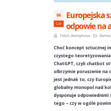
Europejska s
06
odpowie na 
Cze
Tekst:
Anonymous
tłumacz
Choć koncept sztucznej in
czystego teoretyzowania 
ChatGPT, czyli chatbot 
olbrzymie poruszenie na 
jest jednak to, czy Europ
globalny monopol nad kol
dysponuje odpowiednimi 
tego – czy w ogóle powini