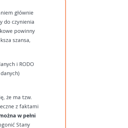
aniem głównie
y do czynienia
zykowe powinny
ększa szansa,
danych i RODO
 danych)
ę, że ma tzw.
zeczne z faktami
j można w pełni
ogonić Stany