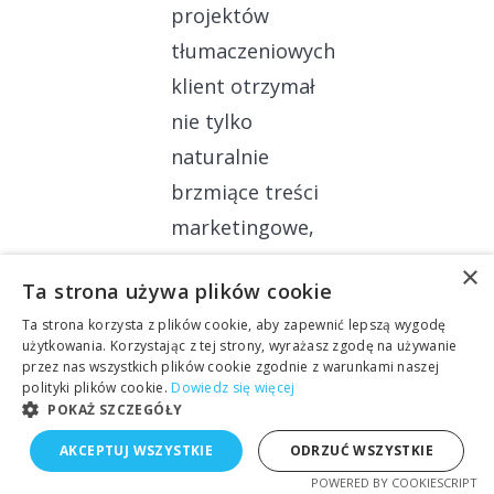
projektów
tłumaczeniowych
klient otrzymał
nie tylko
naturalnie
brzmiące treści
marketingowe,
ale również
×
Ta strona używa plików cookie
bazę fraz
Ta strona korzysta z plików cookie, aby zapewnić lepszą wygodę
kluczowych,
użytkowania. Korzystając z tej strony, wyrażasz zgodę na używanie
które pozwoliły
przez nas wszystkich plików cookie zgodnie z warunkami naszej
polityki plików cookie.
Dowiedz się więcej
mu
POKAŻ SZCZEGÓŁY
zoptymalizować
AKCEPTUJ WSZYSTKIE
ODRZUĆ WSZYSTKIE
prowadzoną
POWERED BY COOKIESCRIPT