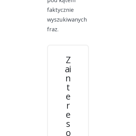
pod kątem
faktycznie
wyszukiwanych
fraz.
Z
ai
n
t
e
r
e
s
o