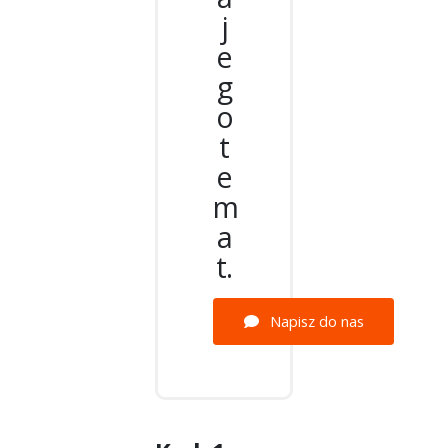
j
e
g
o
t
e
m
a
t.
Napisz do nas