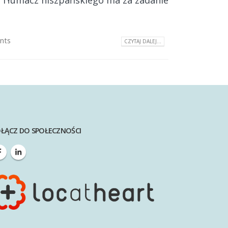
i Tłumacz hiszpańskiego ma za zadanie
nts
CZYTAJ DALEJ...
ŁĄCZ DO SPOŁECZNOŚCI