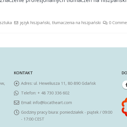
 Znaczenie profesjonalnych tłumaczeń na hiszpańsk
 sztuka
język hiszpański
,
tłumaczenia na hiszpański
0 Comme
KONTAKT
DO
ów,
Adres:
ul. Heweliusza 11, 80-890 Gdańsk
Telefon:
+ 48 730 336 602
Email:
info@locatheart.com
Godziny pracy biura:
poniedziałek - piątek / 09:00
- 17:00 CEST