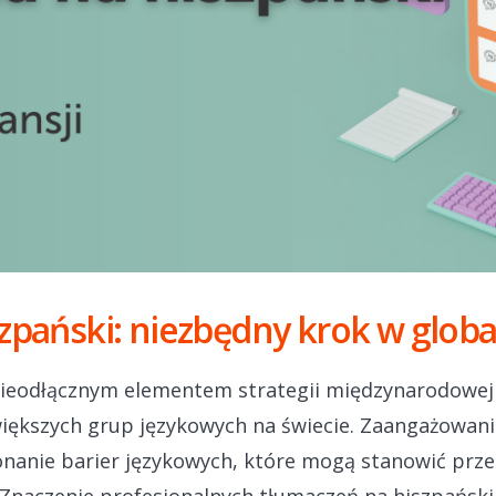
zpański: niezbędny krok w globa
nieodłącznym elementem strategii międzynarodowej d
większych grup językowych na świecie. Zaangażowa
nanie barier językowych, które mogą stanowić prze