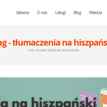
Główna
O nas
Usługi
Blog
Wiedza
ag - tłumaczenia na hiszpańs
TAG -
TŁUMACZENIA NA HISZPAŃSKI