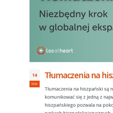
Tłumaczenia na his
14
Mar
Tłumaczenia na hiszpański są 
komunikować się z jedną z naj
hiszpańskiego pozwala na poko