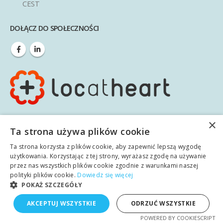
CEST
DOŁĄCZ DO SPOŁECZNOŚCI
×
Regulamin serwisu
|
Polityka prywatności
Ta strona używa plików cookie
Ta strona korzysta z plików cookie, aby zapewnić lepszą wygodę
użytkowania. Korzystając z tej strony, wyrażasz zgodę na używanie
przez nas wszystkich plików cookie zgodnie z warunkami naszej
polityki plików cookie.
Dowiedz się więcej
POKAŻ SZCZEGÓŁY
© copyright 2020. Wszelkie prawa zastrzeżone.
AKCEPTUJ WSZYSTKIE
ODRZUĆ WSZYSTKIE
POWERED BY COOKIESCRIPT
Główna
O nas
Usługi
Blog
Wiedza