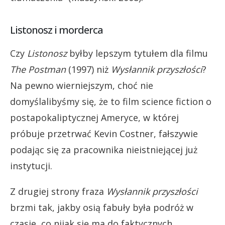
Listonosz i morderca
Czy
Listonosz
byłby lepszym tytułem dla filmu
The Postman
(1997) niż
Wysłannik przyszłości
?
Na pewno wierniejszym, choć nie
domyślalibyśmy się, że to film science fiction o
postapokaliptycznej Ameryce, w której
próbuje przetrwać Kevin Costner, fałszywie
podając się za pracownika nieistniejącej już
instytucji.
Z drugiej strony fraza
Wysłannik
przyszłości
brzmi tak, jakby osią fabuły była podróż w
czasie, co nijak się ma do faktycznych