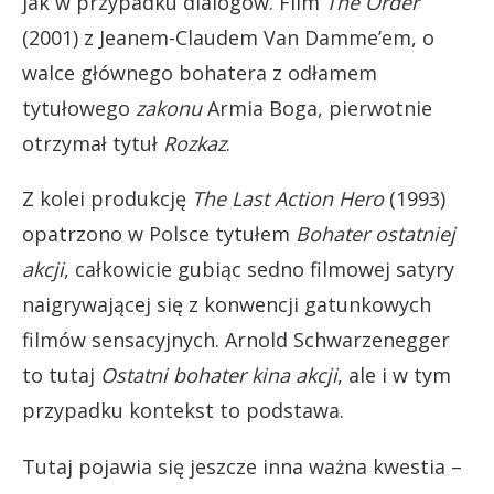
jak w przypadku dialogów. Film
The Order
(2001) z Jeanem-Claudem Van Damme’em, o
walce głównego bohatera z odłamem
tytułowego
zakonu
Armia Boga, pierwotnie
otrzymał tytuł
Rozkaz
.
Z kolei produkcję
The Last Action Hero
(1993)
opatrzono w Polsce tytułem
Bohater ostatniej
akcji
, całkowicie gubiąc sedno filmowej satyry
naigrywającej się z konwencji gatunkowych
filmów sensacyjnych. Arnold Schwarzenegger
to tutaj
Ostatni bohater kina akcji
, ale i w tym
przypadku kontekst to podstawa.
Tutaj pojawia się jeszcze inna ważna kwestia –