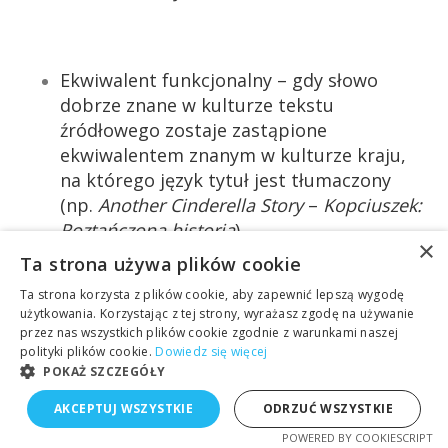
Ekwiwalent funkcjonalny – gdy słowo
dobrze znane w kulturze tekstu
źródłowego zostaje zastąpione
ekwiwalentem znanym w kulturze kraju,
na którego język tytuł jest tłumaczony
(np.
Another Cinderella Story
–
Kopciuszek:
Roztańczona historia
).
×
Ta strona używa plików cookie
Ta strona korzysta z plików cookie, aby zapewnić lepszą wygodę
użytkowania. Korzystając z tej strony, wyrażasz zgodę na używanie
Parafraza/opis/definicja – w sytuacji gdy
przez nas wszystkich plików cookie zgodnie z warunkami naszej
oryginalny tytuł mógłby pozostać dla
polityki plików cookie.
Dowiedz się więcej
widza niejasny, do tytułu zostaje dodany
POKAŻ SZCZEGÓŁY
element opisowy (np.
CSI: Miami
–
CSI:
AKCEPTUJ WSZYSTKIE
ODRZUĆ WSZYSTKIE
Kryminalne zagadki Miami
).
POWERED BY COOKIESCRIPT