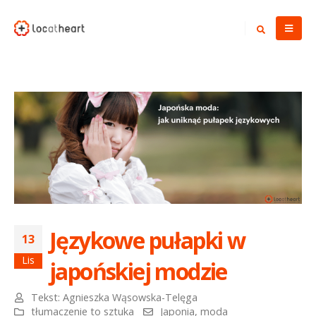
Językowe pułapki w
13
Lis
japońskiej modzie
Tekst:
Agnieszka Wąsowska-Telęga
tłumaczenie to sztuka
Japonia
,
moda