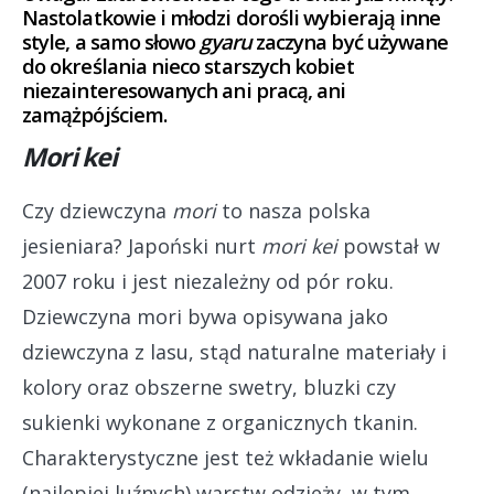
Nastolatkowie i młodzi dorośli wybierają inne
style, a samo słowo
gyaru
zaczyna być używane
do określania nieco starszych kobiet
niezainteresowanych ani pracą, ani
zamążpójściem.
Mori kei
Czy dziewczyna
mori
to nasza polska
jesieniara? Japoński nurt
mori kei
powstał w
2007 roku i jest niezależny od pór roku.
Dziewczyna mori bywa opisywana jako
dziewczyna z lasu, stąd naturalne materiały i
kolory oraz obszerne swetry, bluzki czy
sukienki wykonane z organicznych tkanin.
Charakterystyczne jest też wkładanie wielu
(najlepiej luźnych) warstw odzieży, w tym