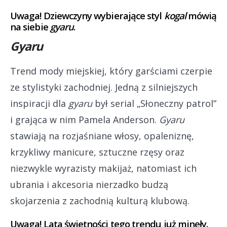
Uwaga! Dziewczyny wybierające styl
kogal
mówią
na siebie
gyaru
.
Gyaru
Trend mody miejskiej, który garściami czerpie
ze stylistyki zachodniej. Jedną z silniejszych
inspiracji dla
gyaru
był serial „Słoneczny patrol”
i grająca w nim Pamela Anderson.
Gyaru
stawiają na rozjaśniane włosy, opaleniznę,
krzykliwy manicure, sztuczne rzęsy oraz
niezwykle wyrazisty makijaż, natomiast ich
ubrania i akcesoria nierzadko budzą
skojarzenia z zachodnią kulturą klubową.
Uwaga! Lata świetności tego trendu już minęły.