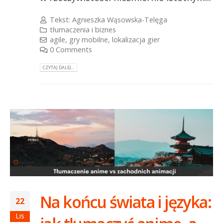
Tekst:
Agnieszka Wąsowska-Telęga
tłumaczenia i biznes
agile
,
gry mobilne
,
lokalizacja gier
0 Comments
CZYTAJ DALEJ...
Na końcu świata i języka:
22
Lis