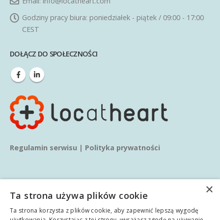
Email:
info@locatheart.com
Godziny pracy biura:
poniedziałek - piątek / 09:00 - 17:00
CEST
DOŁĄCZ DO SPOŁECZNOŚCI
Regulamin serwisu
|
Polityka prywatności
×
Ta strona używa plików cookie
Ta strona korzysta z plików cookie, aby zapewnić lepszą wygodę
© copyright 2020. Wszelkie prawa zastrzeżone.
użytkowania. Korzystając z tej strony, wyrażasz zgodę na używanie