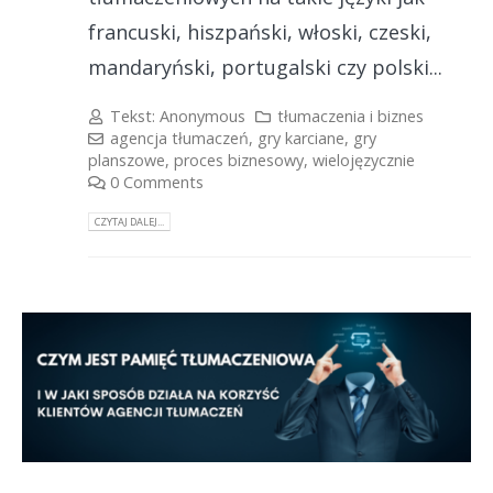
francuski, hiszpański, włoski, czeski,
mandaryński, portugalski czy polski...
Tekst:
Anonymous
tłumaczenia i biznes
agencja tłumaczeń
,
gry karciane
,
gry
planszowe
,
proces biznesowy
,
wielojęzycznie
0 Comments
CZYTAJ DALEJ...