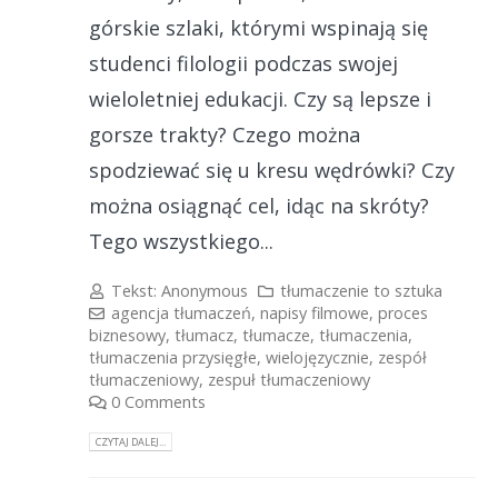
górskie szlaki, którymi wspinają się
studenci filologii podczas swojej
wieloletniej edukacji. Czy są lepsze i
gorsze trakty? Czego można
spodziewać się u kresu wędrówki? Czy
można osiągnąć cel, idąc na skróty?
Tego wszystkiego...
Tekst:
Anonymous
tłumaczenie to sztuka
agencja tłumaczeń
,
napisy filmowe
,
proces
biznesowy
,
tłumacz
,
tłumacze
,
tłumaczenia
,
tłumaczenia przysięgłe
,
wielojęzycznie
,
zespół
tłumaczeniowy
,
zespuł tłumaczeniowy
0 Comments
CZYTAJ DALEJ...