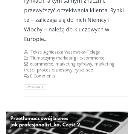
rynkach, a tym samym znacznie
przewyższyć oczekiwania klienta. Rynki
te – zaliczają się do nich Niemcy i
Włochy – należą do kluczowych w
Europie...
Tekst:
Agnieszka Wąsowska-Telęga
Tłumaczymy marketing i e-commerce
ecommerce
,
marketing cyfrowy
,
marketing
treści
,
proces biznesowy
,
rynki
,
seo
0 Comments
CZYTAJ DALEJ...