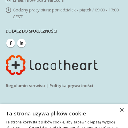
Email:
info@locatheart.com
Godziny pracy biura:
poniedziałek - piątek / 09:00 - 17:00
CEST
DOŁĄCZ DO SPOŁECZNOŚCI
Regulamin serwisu
|
Polityka prywatności
×
Ta strona używa plików cookie
Ta strona korzysta z plików cookie, aby zapewnić lepszą wygodę
© copyright 2020. Wszelkie prawa zastrzeżone.
użytkowania. Korzystając z tej strony, wyrażasz zgodę na używanie