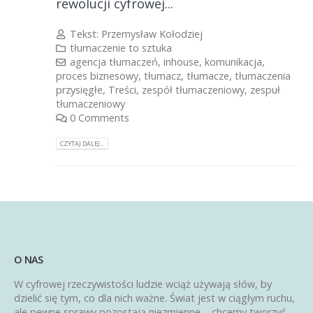
rewolucji cyfrowej...
Tekst:
Przemysław Kołodziej
tłumaczenie to sztuka
agencja tłumaczeń
,
inhouse
,
komunikacja
,
proces biznesowy
,
tłumacz
,
tłumacze
,
tłumaczenia
przysięgłe
,
Treści
,
zespół tłumaczeniowy
,
zespuł
tłumaczeniowy
0 Comments
CZYTAJ DALEJ...
O NAS
W cyfrowej rzeczywistości ludzie wciąż używają słów, by
dzielić się tym, co dla nich ważne. Świat jest w ciągłym ruchu,
ale pewne sprawy pozostają niezmienne – chcemy tworzyć