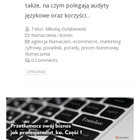
także, na czym polegają audyty
językowe oraz korzyści...
Tekst:
Mikołaj Gołębiewski
tłumaczenia i biznes
agencja tłumaczeń
,
ecommerce
,
marketing
cyfrowy
,
poradnik
,
porady
,
proces biznesowy
,
tłumaczenia
0 Comments
CZYTAJ DALEJ...