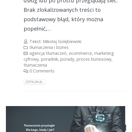
usług lub po prostu przeglądają sieć.
Brak zlokalizowanych treści to
podstawowy błąd, który można
popełnić,...
Tekst:
Mikołaj Gołębiewski
tłumaczenia i biznes
agencja tłumaczeń
,
ecommerce
,
marketing
cyfrowy
,
poradnik
,
porady
,
proces biznesowy
,
tłumaczenia
0 Comments
CZYTAJ DALEJ...