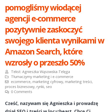
pomogliśmy wiodącej
agencji e-commerce
pozytywnie zaskoczyć
swojego klienta wynikami w
Amazon Search, które
wzrosły o przeszło 50%
Tekst:
Agnieszka Wąsowska-Telęga
Tłumaczymy marketing i e-commerce
ecommerce
,
marketing cyfrowy
,
marketing treści
,
proces biznesowy
,
rynki
,
seo
0 Comments
Cześć, nazywam się Agnieszka i prowadzę
dział SEO i treści w loc
at
heart. Chcę Ci