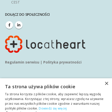
CEST
DOŁĄCZ DO SPOŁECZNOŚCI
Regulamin serwisu
|
Polityka prywatności
×
Ta strona używa plików cookie
Ta strona korzysta z plików cookie, aby zapewnić lepszą wygodę
© copyright 2020. Wszelkie prawa zastrzeżone.
użytkowania. Korzystając z tej strony, wyrażasz zgodę na używanie
przez nas wszystkich plików cookie zgodnie z warunkami naszej
polityki plików cookie.
Dowiedz się więcej
Główna
O nas
Usługi
Blog
Wiedza