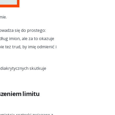
mie.
rowadza się do prostego:
ług imion, ale za to okazuje
e też trud, by imię odmienić i
 diakrytycznych skutkuje
szeniem limitu