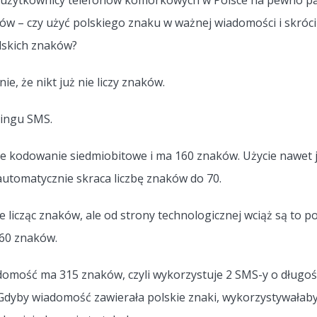
i użytkownicy telefonów komórkowych w Polsce na pewno pa
 – czy użyć polskiego znaku w ważnej wiadomości i skrócić 
lskich znaków?
ie, że nikt już nie liczy znaków.
tingu SMS.
 kodowanie siedmiobitowe i ma 160 znaków. Użycie nawet 
utomatycznie skraca liczbę znaków do 70.
e licząc znaków, ale od strony technologicznej wciąż są to 
160 znaków.
omość ma 315 znaków, czyli wykorzystuje 2 SMS-y o długośc
 Gdyby wiadomość zawierała polskie znaki, wykorzystywałaby