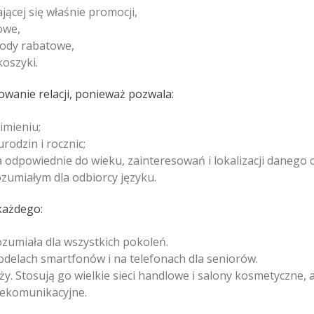
ącej się właśnie promocji,
owe,
ody rabatowe,
oszyki.
wanie relacji, ponieważ pozwala:
imieniu;
urodzin i rocznic;
odpowiednie do wieku, zainteresowań i lokalizacji danego o
zumiałym dla odbiorcy języku.
każdego:
zumiała dla wszystkich pokoleń.
delach smartfonów i na telefonach dla seniorów.
y. Stosują go wielkie sieci handlowe i salony kosmetyczne, 
lekomunikacyjne.