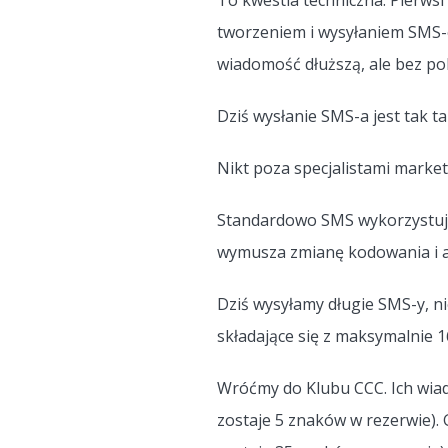
To kwestia techniczna. Pierws
tworzeniem i wysyłaniem SMS-ów
wiadomość dłuższą, ale bez po
Dziś wysłanie SMS-a jest tak tan
Nikt poza specjalistami marke
Standardowo SMS wykorzystuje
wymusza zmianę kodowania i a
Dziś wysyłamy długie SMS-y, ni
składające się z maksymalnie 
Wróćmy do Klubu CCC. Ich wiad
zostaje 5 znaków w rezerwie).