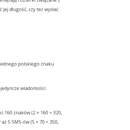
miętają rozterki związane z
jej długość, czy też wysłać
jednego polskiego znaku
pojedyncze wiadomości
i 160 znaków (2 × 160 = 320,
 aż 5 SMS-ów (5 × 70 = 350,