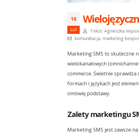
Wielojęzycz
16
Lut
Tekst:
Agnieszka Wąso
komunikacja
,
marketing bespoś
Marketing SMS to skuteczne na
wielokanałowych (omnichannel
commerce. Świetnie sprawdza s
formach i językach jest eleme
omówię podstawy.
Zalety marketingu S
Marketing SMS jest zawsze na 