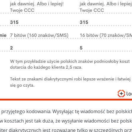
d przyjętego kodowania. Wysyłając tę wiadomość bez polski
 kosztach jest tak duża, że wysyłanie wiadomości bez polsk
liter diakrytycznych jest rozważane tylko w szczególnych pr