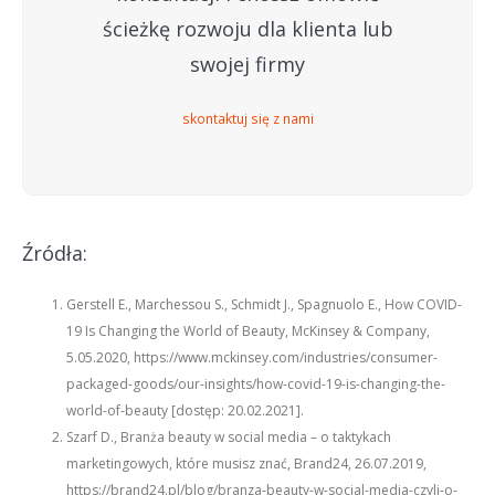
ścieżkę rozwoju dla klienta lub
swojej firmy
skontaktuj się z nami
Źródła:
Gerstell E., Marchessou S., Schmidt J., Spagnuolo E., How COVID-
19 Is Changing the World of Beauty, McKinsey & Company,
5.05.2020, https://www.mckinsey.com/industries/consumer-
packaged-goods/our-insights/how-covid-19-is-changing-the-
world-of-beauty [dostęp: 20.02.2021].
Szarf D., Branża beauty w social media – o taktykach
marketingowych, które musisz znać, Brand24, 26.07.2019,
https://brand24.pl/blog/branza-beauty-w-social-media-czyli-o-