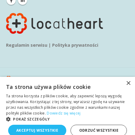
Regulamin serwisu
|
Polityka prywatności
×
Ta strona używa plików cookie
© copyright 2020. Wszelkie prawa zastrzeżone.
Ta strona korzysta z plików cookie, aby zapewnić lepszą wygodę
użytkowania. Korzystając z tej strony, wyrażasz zgodę na używanie
Główna
O nas
Usługi
Blog
Wiedza
przez nas wszystkich plików cookie zgodnie z warunkami naszej
polski
polityki plików cookie.
Dowiedz się więcej
Realizacje
Kontakt
angielski
POKAŻ SZCZEGÓŁY
AKCEPTUJ WSZYSTKIE
ODRZUĆ WSZYSTKIE