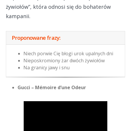
żywiołów”, która odnosi się do bohaterów
kampanii.
Proponowane frazy:
Niech porwie Cię błogi urok upalnych dni
Nieposkromiony żar dwóch żywiołów
Na granicy jawy i snu
Gucci – Mémoire d’une Odeur