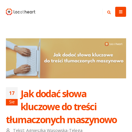
Jak dodać słowa
17
Sie
kluczowe do treści
tłumaczonych maszynowo
Tekst:
Agnieszka Wąsowska-Telęga