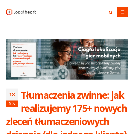
Tłumaczenia zwinne: jak
18
Sty
realizujemy 175+ nowych
zleceń tłumaczeniowych