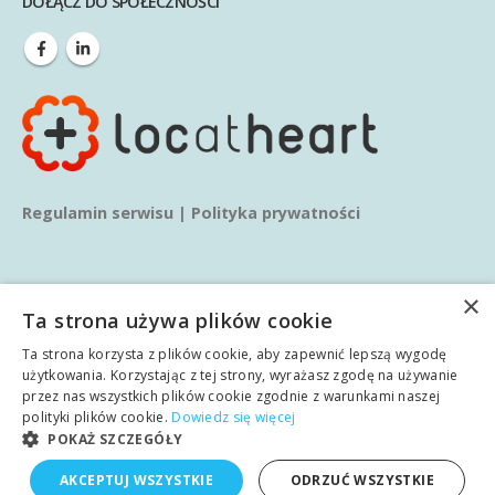
DOŁĄCZ DO SPOŁECZNOŚCI
Regulamin serwisu
|
Polityka prywatności
×
Ta strona używa plików cookie
Ta strona korzysta z plików cookie, aby zapewnić lepszą wygodę
© copyright 2020. Wszelkie prawa zastrzeżone.
użytkowania. Korzystając z tej strony, wyrażasz zgodę na używanie
przez nas wszystkich plików cookie zgodnie z warunkami naszej
polityki plików cookie.
Dowiedz się więcej
Główna
O nas
Usługi
Blog
Wiedza
POKAŻ SZCZEGÓŁY
polski
AKCEPTUJ WSZYSTKIE
ODRZUĆ WSZYSTKIE
Realizacje
Kontakt
angielski