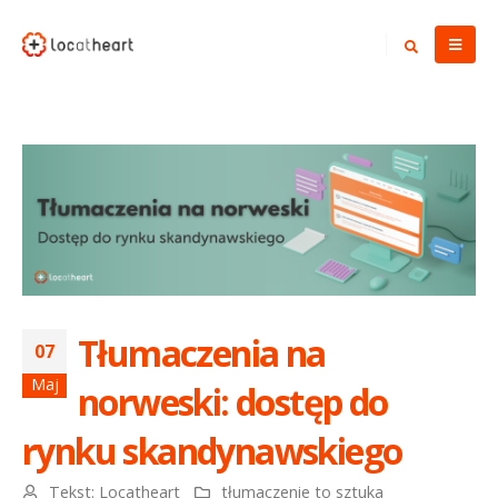
Tłumaczenia na
07
Maj
norweski: dostęp do
rynku skandynawskiego
Tekst:
Locatheart
tłumaczenie to sztuka