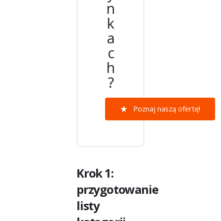
n
k
a
c
h
?
Poznaj naszą ofertę!
Krok 1:
przygotowanie
listy