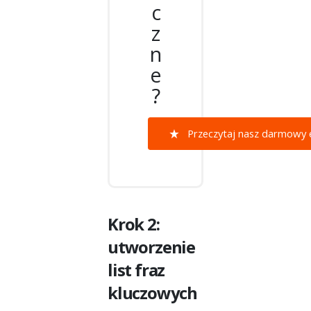
c
z
n
e
?
Przeczytaj nasz darmowy 
Krok 2:
utworzenie
list fraz
kluczowych