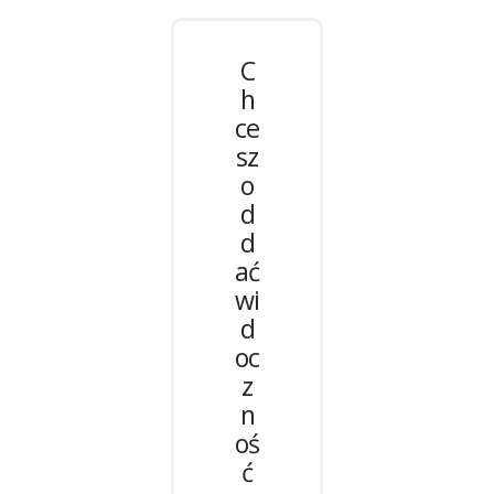
C
h
ce
sz
o
d
d
ać
wi
d
oc
z
n
oś
ć