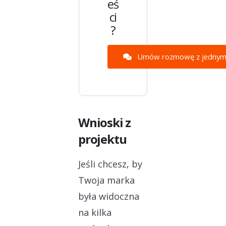
eś
ci
?
Umów rozmowę z jednym z
Wnioski z
projektu
Jeśli chcesz, by
Twoja marka
była widoczna
na kilka