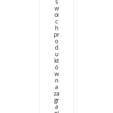
s
w
oi
c
h
pr
o
d
u
kt
ó
w
n
a
za
gr
a