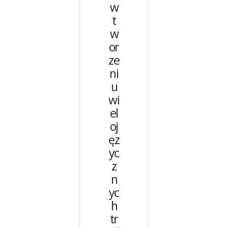
w
t
w
or
ze
ni
u
wi
el
oj
ęz
yc
z
n
yc
h
tr