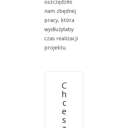
oszczędziło
nam zbędnej
pracy, która
wydłużyłaby
czas realizacji
projektu.
C
h
c
e
s