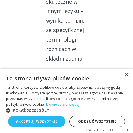
skuteczne w
innym języku –
wynika to m.in.
ze specyficznej
terminologii i
różnicach w
składni zdania.
×
Solidnie
Ta strona używa plików cookie
przygotowane
Ta strona korzysta z plików cookie, aby zapewnić lepszą wygodę
bazy słów
użytkowania. Korzystając z tej strony, wyrażasz zgodę na używanie
przez nas wszystkich plików cookie zgodnie z warunkami naszej
kluczowych dla
polityki plików cookie.
Dowiedz się więcej
POKAŻ SZCZEGÓŁY
wszystkich
rynków
AKCEPTUJ WSZYSTKIE
ODRZUĆ WSZYSTKIE
istotnych dla
POWERED BY COOKIESCRIPT