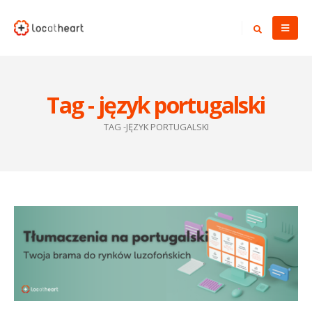
Tag - język portugalski
TAG -
JĘZYK PORTUGALSKI