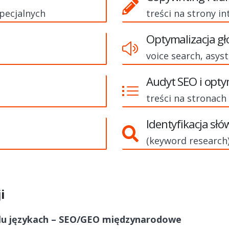
specjalnych
treści na strony i
Optymalizacja gł
voice search, asys
Audyt SEO i opty
treści na stronach
Identyfikacja sł
(keyword research
i
elu językach – SEO/GEO międzynarodowe