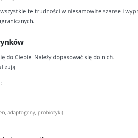
wszystkie te trudności w niesamowite szanse i wy
agranicznych.
 rynków
ę do Ciebie. Należy dopasować się do nich.
lizują.
:
gen, adaptogeny, probiotyki)