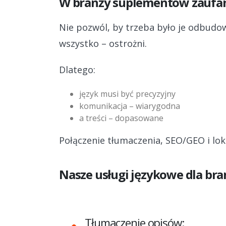
W branży suplementów zaufan
Nie pozwól, by trzeba było je odbudow
wszystko – ostrożni.
Dlatego:
język musi być precyzyjny
komunikacja – wiarygodna
a treści – dopasowane
Połączenie tłumaczenia, SEO/GEO i lok
Nasze usługi językowe dla br
Tłumaczenie opisów: