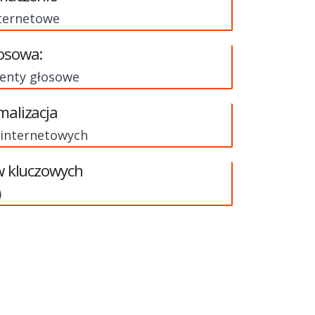
nternetowe
osowa:
tenty głosowe
malizacja
 internetowych
ów kluczowych
)