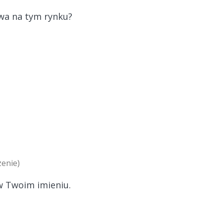
owa na tym rynku?
zenie)
 w Twoim imieniu.