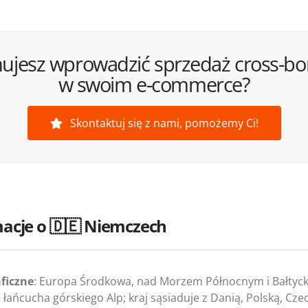
nujesz wprowadzić sprzedaż cross-bo
w swoim e-commerce?
Skontaktuj się z nami, pomożemy Ci!
acje o 🇩🇪 Niemczech
ficzne
: Europa Środkowa, nad Morzem Północnym i Bałtyc
 łańcucha górskiego Alp; kraj sąsiaduje z Danią, Polską, Cze