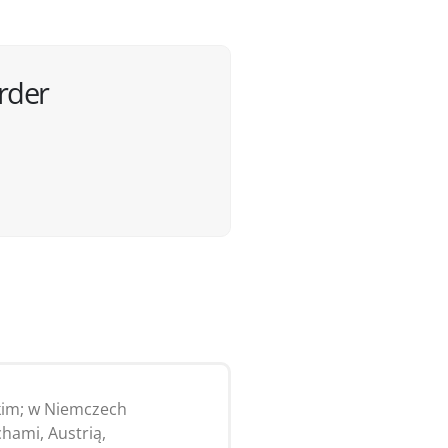
rder
kim; w Niemczech
chami, Austrią,