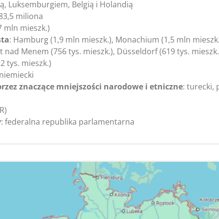
ją, Luksemburgiem, Belgią i Holandią
 83,5 miliona
,7 mln mieszk.)
sta
: Hamburg (1,9 mln mieszk.), Monachium (1,5 mln mieszk.
t nad Menem (756 tys. mieszk.), Düsseldorf (619 tys. mieszk.)
2 tys. mieszk.)
 niemiecki
rzez znaczące mniejszości narodowe i etniczne
: turecki,
R)
y
: federalna republika parlamentarna