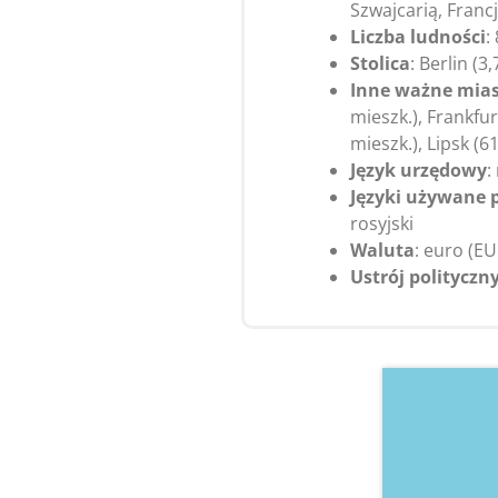
Szwajcarią, Franc
Liczba ludności
:
Stolica
: Berlin (3
Inne ważne mia
mieszk.), Frankfur
mieszk.), Lipsk (61
Język urzędowy
:
Języki używane p
rosyjski
Waluta
: euro (EU
Ustrój polityczn