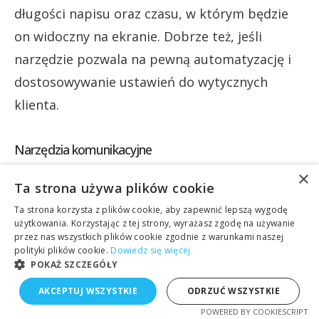
długości napisu oraz czasu, w którym będzie
on widoczny na ekranie. Dobrze też, jeśli
narzędzie pozwala na pewną automatyzację i
dostosowywanie ustawień do wytycznych
klienta.
Narzędzia komunikacyjne
×
Dobieramy kanały komunikacji tak, aby
Ta strona używa plików cookie
spełniały potrzeby danego klienta. Choć w
Ta strona korzysta z plików cookie, aby zapewnić lepszą wygodę
użytkowania. Korzystając z tej strony, wyrażasz zgodę na używanie
ramach rozmów wewnątrzfirmowych
przez nas wszystkich plików cookie zgodnie z warunkami naszej
korzystamy z Discorda, nie mamy
polityki plików cookie.
Dowiedz się więcej
POKAŻ SZCZEGÓŁY
najmniejszych oporów przed przerzuceniem
AKCEPTUJ WSZYSTKIE
ODRZUĆ WSZYSTKIE
się na Slacka czy Microsoft Teams.
POWERED BY COOKIESCRIPT
Co może wydać się nietypowe, do komunikacji